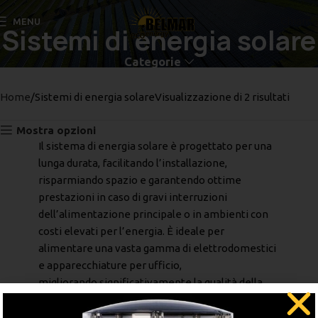
Chiama
MENU
Sistemi di energia solare
Categorie
Home
Sistemi di energia solare
Visualizzazione di 2 risultati
Mostra opzioni
Il sistema di energia solare è progettato per una
lunga durata, facilitando l’installazione,
risparmiando spazio e garantendo ottime
prestazioni in caso di gravi interruzioni
dell’alimentazione principale o in ambienti con
costi elevati per l’energia. È ideale per
alimentare una vasta gamma di elettrodomestici
e apparecchiature per ufficio,
migliorando significativamente la qualità della
vita delle persone.