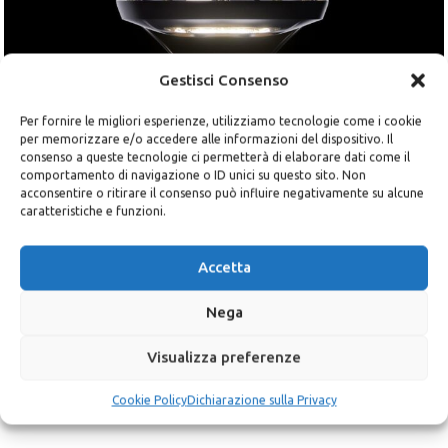
-5%
-5%
Gestisci Consenso
Per fornire le migliori esperienze, utilizziamo tecnologie come i cookie
per memorizzare e/o accedere alle informazioni del dispositivo. Il
SCONTO DEL 5%
consenso a queste tecnologie ci permetterà di elaborare dati come il
comportamento di navigazione o ID unici su questo sito. Non
acconsentire o ritirare il consenso può influire negativamente su alcune
Iscriviti alla newsletter e ricevi subito un codice sconto
caratteristiche e funzioni.
personale del 5% valido per il tuo ordine
Lampada Solare Stradale
BATTERIA ALL IN ONE 3
80W – Potenza
PORTATILE 3 kWh
Email
*
Accetta
intelligente, zero bollette
Energia Solare
,
Batterie al litio
,
Nega
Illuminazione
,
Pali per
Applicazioni
,
Sistemi di
illuminazione
,
Energia Solare
,
energia solare
Visualizza preferenze
Sistemi di energia solare
1.282,00
€
1.350,00
€
IVA inclusa
Privacy
*
435,00
€
460,00
€
IVA inclusa
Ho letto e accetto la
dichiarazione sulla privacy
Cookie Policy
Dichiarazione sulla Privacy