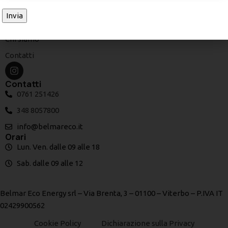
Azienda
Chi siamo
Contatti
Contatti
0761 251426
348 8057800
info@belmareco.it
Orari
Lun. Ven. dalle 09 alle 18
Sab. dalle 09 alle 12
Belmar Eco Energy srl – Via Brenta, 3 – 01100 – Viterbo – P.IVA IT
02429900562
Cookie Policy
Dichiarazione sulla Privacy