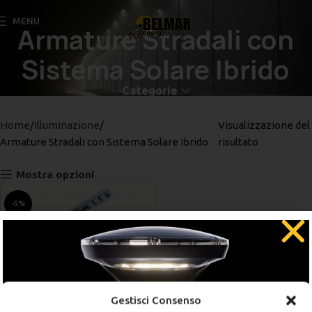
Chiama
MENU
Armature Stradali con
Sistema Solare Ibrido
Categorie
Home
Illuminazione
Visualizzazione del
Armature Stradali con Sistema Solare Ibrido
risultato
Mostra opzioni
-5%
Gestisci Consenso