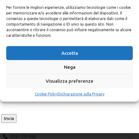
Per fornire le migliori esperienze, utilizziamo tecnologie come i cookie
Lampada Solare Stradale
per memorizzare e/o accedere alle informazioni del dispositivo. Il
SCONTO DEL 5%
100W – Zero consumi,
consenso a queste tecnologie ci permetterà di elaborare dati come il
comportamento di navigazione o ID unici su questo sito. Non
massima efficienza
acconsentire o ritirare il consenso può influire negativamente su alcune
Iscriviti alla newsletter e ricevi subito un codice sconto
caratteristiche e funzioni.
personale del 5% valido per il tuo ordine
Illuminazione
,
Armature
Stradali con Sistema Solare
Email
*
Ibrido
Accetta
504,00
€
530,00
€
IVA inclusa
Nega
Visualizza preferenze
Privacy
*
Ho letto e accetto la
dichiarazione sulla privacy
Cookie Policy
Dichiarazione sulla Privacy
Azienda
Chi siamo
Contatti
Contatti
0761 251426