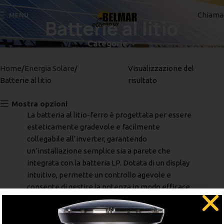
Chiama
MENU
Batterie al litio
Categorie
Home
Energia Solare
Visualizzazione del
Batterie al litio
risultato
Mostra opzioni
La batteria al litio-ferro è progettata per essere
esteticamente gradevole e facilmente
collegabile all’inverter, garantendo
un’installazione semplice sia a parete che
integrata con la batteria LP. Dotata di un display
intuitivo, permette un controllo agevole e
consente di gestire la potenza in modo efficace
tramite l’interfaccia dell’inverter.