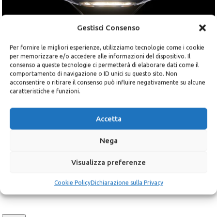
-5%
Gestisci Consenso
Per fornire le migliori esperienze, utilizziamo tecnologie come i cookie
per memorizzare e/o accedere alle informazioni del dispositivo. Il
SCONTO DEL 5%
consenso a queste tecnologie ci permetterà di elaborare dati come il
comportamento di navigazione o ID unici su questo sito. Non
acconsentire o ritirare il consenso può influire negativamente su alcune
Iscriviti alla newsletter e ricevi subito un codice sconto
caratteristiche e funzioni.
personale del 5% valido per il tuo ordine
BATTERIA ALL IN ONE 3
PORTATILE 3 kWh
Email
*
Accetta
Energia Solare
,
Batterie al litio
,
Nega
Applicazioni
,
Sistemi di
energia solare
Visualizza preferenze
1.282,00
€
1.350,00
€
IVA inclusa
Privacy
*
Ho letto e accetto la
dichiarazione sulla privacy
Cookie Policy
Dichiarazione sulla Privacy