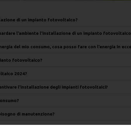
llazione di un impianto fotovoltaico?
ardare l’ambiente l’installazione di un impianto fotovoltaic
energia del mio consumo, cosa posso fare con l’energia in ecc
pianto fotovoltaico?
oltaico 2024?
ntivare l’installazione degli impianti fotovoltaici?
oconsumo?
 bisogno di manutenzione?
stallato il valore dell’immobile cambia?