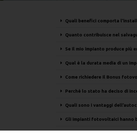
Quali benefici comporta l’insta
Quanto contribuisce nel salvagu
Se il mio impianto produce più 
Qual è la durata media di un im
Come richiedere il Bonus fotov
Perché lo stato ha deciso di ince
Quali sono i vantaggi dell’aut
Gli impianti fotovoltaici hanno
Con un impianto fotovoltaico in