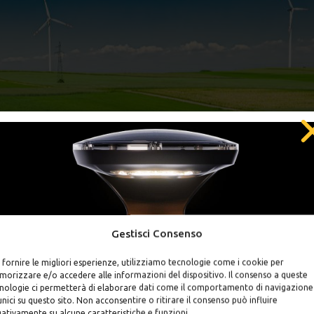
Gestisci Consenso
SCONTO DEL 5%
 fornire le migliori esperienze, utilizziamo tecnologie come i cookie per
orizzare e/o accedere alle informazioni del dispositivo. Il consenso a queste
scriviti alla newsletter e ricevi subito un codice sconto personale d
nologie ci permetterà di elaborare dati come il comportamento di navigazione
5% valido per il tuo ordine
unici su questo sito. Non acconsentire o ritirare il consenso può influire
ativamente su alcune caratteristiche e funzioni.