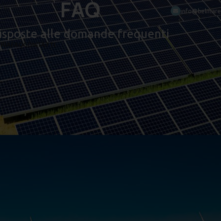
FAQ
info@belmarec
isposte alle domande frequenti
RIA
FAQ
CONTATTI