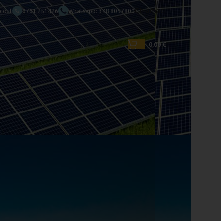
Chiamaci
o.it
0761 251426
Whatsapp: 348 8057800
0,00
€