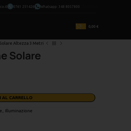
Chiamaci
o.it
0761 251426
Whatsapp: 348 8057800
0,00
€
olare Altezza 3 Metri
e Solare
I AL CARRELLO
e
,
Illuminazione