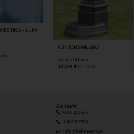
VERTINO – LUPA
FONTANA MILANO
nclusa
Arredo Urbano
329,00
€
IVA inclusa
Contatti
0761 251426
348 8057800
info@belmareco.it