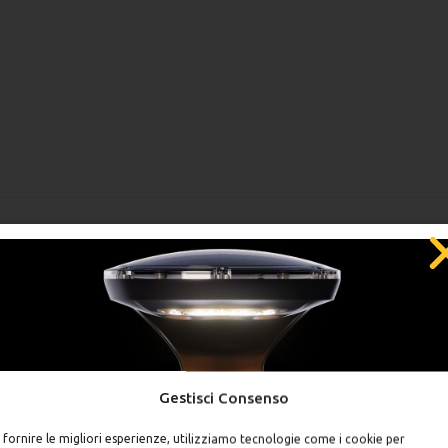
DESCRIZIONE
 mm, realizzato in acciaio S235 di colore grigio con una base quad
mm con una base più larga rispetto alla parte alta che invece è 60
a maggior parte dei lampioni.
Gestisci Consenso
SCONTO DEL 5%
 fornire le migliori esperienze, utilizziamo tecnologie come i cookie per