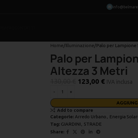
info@belmarec
RIA
FAQ
CONTATTI
Home
Illuminazione
Palo per Lampione S
Palo per Lampion
Altezza 3 Metri
130,00
€
123,00
€
IVA inclusa
AGGIUNG
Add to compare
Categorie:
Arredo Urbano
,
Energia Solar
Tag:
GIARDINI
,
STRADE
Share: