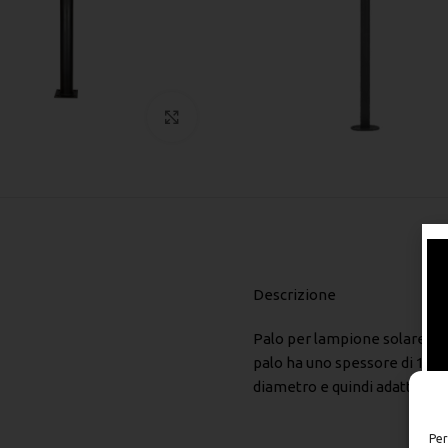
Click to enlarge
Descrizione
Palo per lampione solare 4,50
palo ha uno spessore di 1,4 
diametro e quindi adatta all
Per