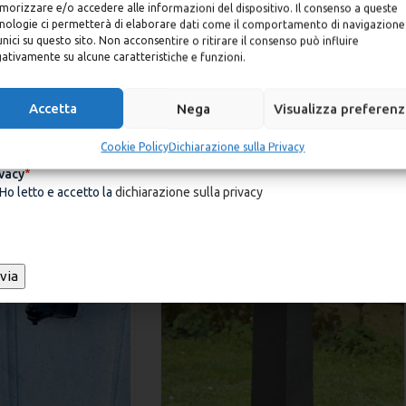
orizzare e/o accedere alle informazioni del dispositivo. Il consenso a queste
PARAMETRI SPECIFICI
scriviti alla newsletter e ricevi subito un codice sconto personale d
nologie ci permetterà di elaborare dati come il comportamento di navigazione
5% valido per il tuo ordine
unici su questo sito. Non acconsentire o ritirare il consenso può influire
otto su richiesta.
ativamente su alcune caratteristiche e funzioni.
ail
*
Accetta
Nega
Visualizza preferen
ALTRI PRODOTTI
Cookie Policy
Dichiarazione sulla Privacy
vacy
*
Ho letto e accetto la
dichiarazione sulla privacy