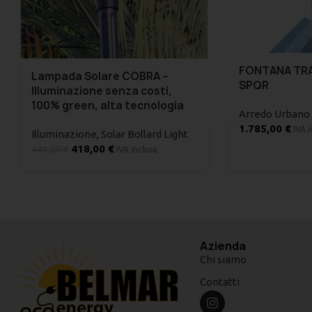
FONTANA TRA
Lampada Solare COBRA –
SPQR
Illuminazione senza costi,
100% green, alta tecnologia
Arredo Urbano
1.785,00
€
IVA i
Illuminazione
,
Solar Bollard Light
418,00
€
440,00
€
IVA inclusa
Azienda
Chi siamo
Contatti