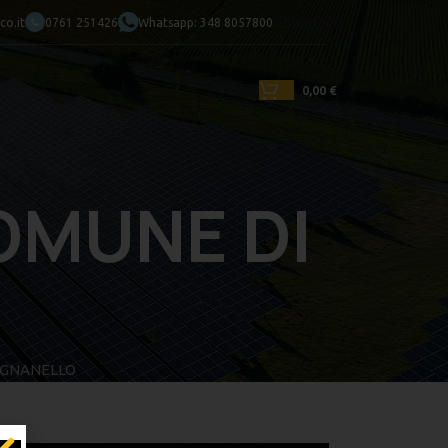
Chiamaci
o.it
0761 251426
Whatsapp: 348 8057800
0,00
€
OMUNE DI
IGNANELLO