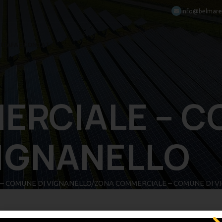
info@belmarec
RIA
FAQ
CONTATTI
RCIALE – C
IGNANELLO
– COMUNE DI VIGNANELLO
ZONA COMMERCIALE – COMUNE DI V