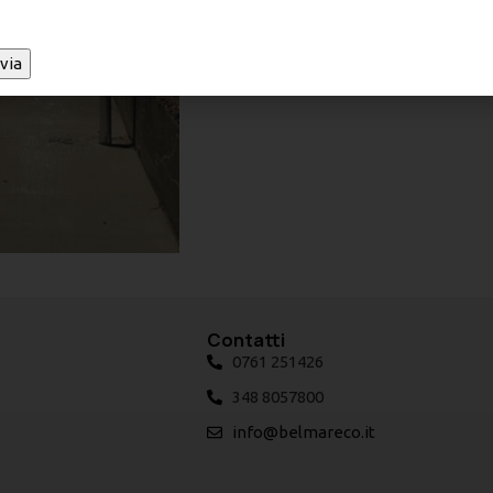
Contatti
0761 251426
348 8057800
info@belmareco.it