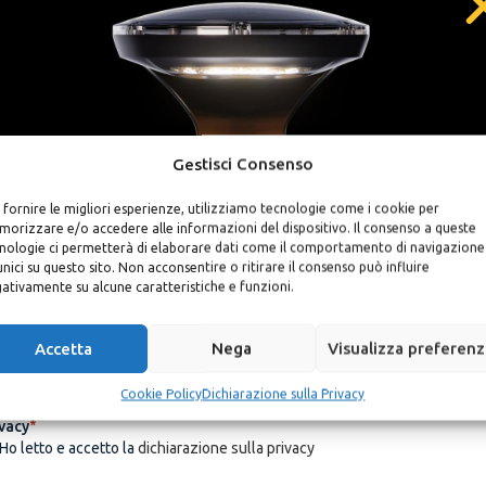
Gestisci Consenso
SCONTO DEL 5%
 fornire le migliori esperienze, utilizziamo tecnologie come i cookie per
orizzare e/o accedere alle informazioni del dispositivo. Il consenso a queste
scriviti alla newsletter e ricevi subito un codice sconto personale d
nologie ci permetterà di elaborare dati come il comportamento di navigazione
5% valido per il tuo ordine
unici su questo sito. Non acconsentire o ritirare il consenso può influire
ativamente su alcune caratteristiche e funzioni.
ail
*
Accetta
Nega
Visualizza preferen
Cookie Policy
Dichiarazione sulla Privacy
vacy
*
Ho letto e accetto la
dichiarazione sulla privacy